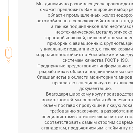
Мы динамично развивающееся производство
сможет предложить Вам широкий выбор р
области промышленных, железнодоро
автомобильных, сельскохозяйственных под
а так же подшипников для нефтегазо
нефтехимической, металлургическо
горнодобывающей, пищевой промышлен
приборных, авиационных, крупногабари
уникальных подшипников, а так же керами
коррозионностойких по Российским и меж
системам качества ГОСТ и ISO.
Предприятие предоставляет информацию о
разработках в области подшипниковых сое
Специалисты в области мониторинга мировы
предлагают специальную и техничес
документацию.
Благодаря широкому кругу производст
возможностей мы способны обеспечиват
объем поставок продукции в любую лок
требованию заказчика, а разработанна
специалистами логистическая система по
соответствовать самым строгим совре
стандартам, предъявляемым к таймингу п