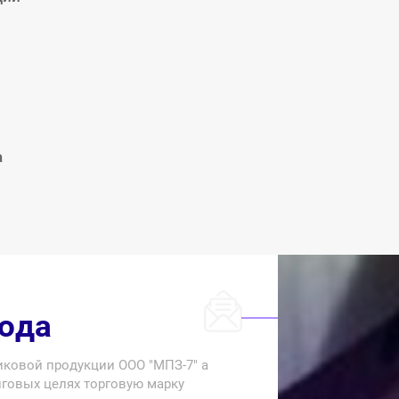
а
вода
ковой продукции ООО "МПЗ-7" а
нговых целях торговую марку