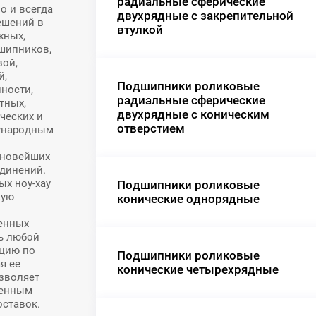
радиальные сферические
 и всегда
двухрядные с закрепительной
ешений в
втулкой
жных,
шипников,
вой,
й,
Подшипники роликовые
ности,
радиальные сферические
тных,
двухрядные с коническим
ческих и
отверстием
дународным
 новейших
динений.
х ноу-хау
Подшипники роликовые
кую
конические однорядные
венных
ь любой
ацию по
Подшипники роликовые
я ее
конические четырехрядные
зволяет
менным
оставок.