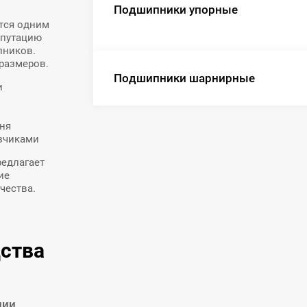
Подшипники упорные
тся одним
епутацию
пников.
размеров.
Подшипники шарнирные
и
вня
зчиками
редлагает
ие
чества.
ства
ции