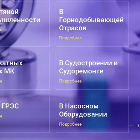
тяной
В
ышленности
Горнодобывающей
Отрасли
е
Подробнее
катных
В Судостроении и
х МК
Судоремонте
е
Подробнее
, ГРЭС
В Насосном
Оборудовании
е
Подробнее