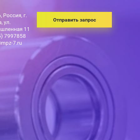
 Россия, г.
Отправить запрос
, ул.
шленная 11
5) 7997858
mpz-7.ru