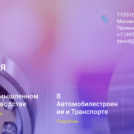
115516,
Москва
Промы
+7 (49
zavod@
ИЯ
омышленном
В
водстве
Автомобилестроен
ии и Транспорте
е
Подробнее