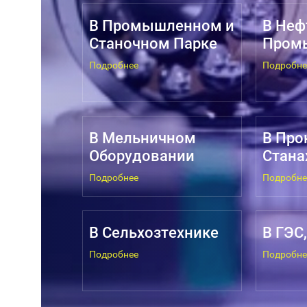
В Промышленном и
В Неф
Станочном Парке
Пром
Подробнее
Подробне
В Мельничном
В Про
Оборудовании
Стана
Подробнее
Подробне
В Сельхозтехнике
В ГЭС
Подробнее
Подробне